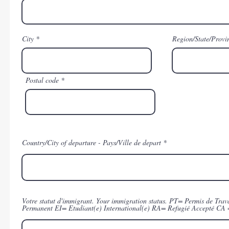
City
Region/State/Provi
Postal code
Country/City of departure - Pays/Ville de depart
Votre statut d'immigrant. Your immigration status. PT= Permis de Trav
Permanent EI= Etudiant(e) International(e) RA= Refugié Accepté CA