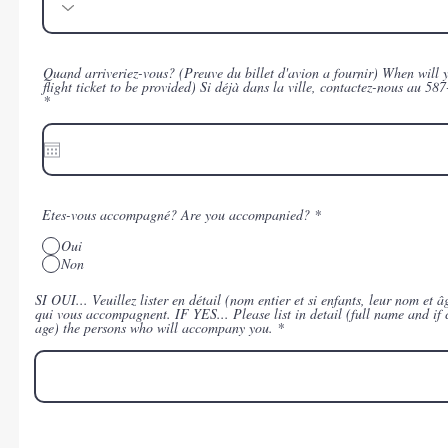
Quand arriveriez-vous? (Preuve du billet d'avion a fournir) When will 
flight ticket to be provided) Si déjà dans la ville, contactez-nous au 
r
*
e
q
u
i
r
e
d
Etes-vous accompagné? Are you accompanied?
*
Oui
Non
SI OUI... Veuillez lister en détail (nom entier et si enfants, leur nom et 
qui vous accompagnent. IF YES... Please list in detail (full name and if
age) the persons who will accompany you.