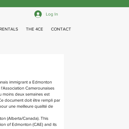
Log In
RENTALS
THE 4CE
CONTACT
ounais immigrant a Edmonton
 l'Association Camerounaises
au moins deux semaines est
 Ce document doit être rempli par
pour une meilleure qualité de
ton (Alberta/Canada). This
ion of Edmonton (CAE) and its