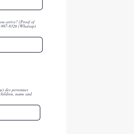
you arrive? (Proof of
587-987-8326 (Whatsap)
âge) des personnes
 children, name and