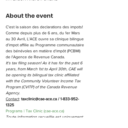
About the event
C'est la saison des declarations des impots! 
Comme depuis plus de 6 ans, du 1er Mars 
au 30 Avril, L'ACE ouvre sa clinique bilingue 
d'impot affilie au Programme communautaire 
des bénévoles en matière d'impôt (PCBMI) 
de l'Agence de Revenue Canada.
It's tax filing season! As it has for the past 6 
years, from March 1st to April 30th, CAE will 
be opening its bilingual tax clinic affiliated 
with the Community Volunteer Income Tax 
Program (CVITP) of the Canada Revenue 
Agency.
Contact
: 
taxclinic@cae-ace.ca / 1-833-952-
1325
Programs | Tax Clinic (cae-ace.ca)
Toute information recueillie est uniquement 
destinée  ce cadre de service et seront 