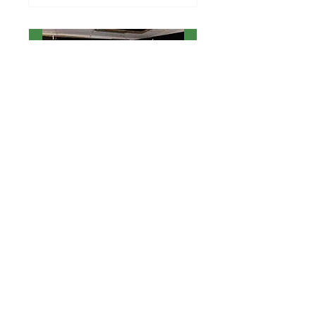
Performance au J.E.I
FRAP/CAE-ACE
sam. 24 juin
Plus d'infos
Details