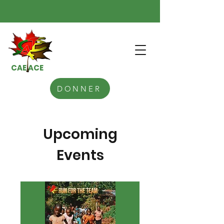
CAE ACE
DONNER
Upcoming
Events