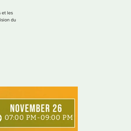
 et les
vision du