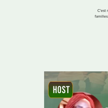
C'est 
familles