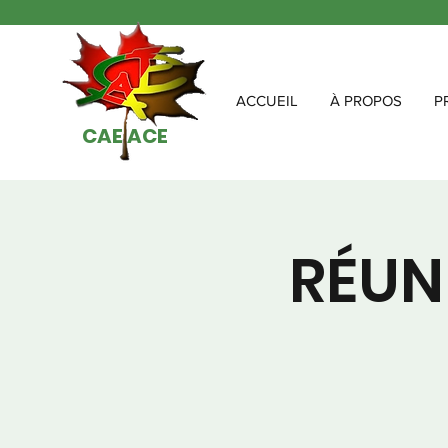
ACCUEIL
À PROPOS
P
CAE ACE
RÉUN