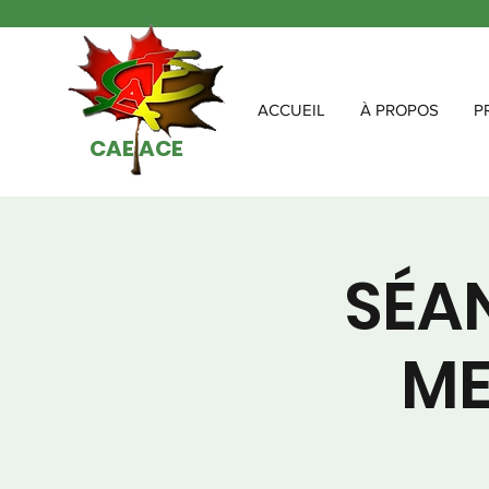
ACCUEIL
À PROPOS
P
CAE ACE
SÉA
ME