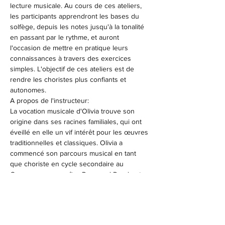
lecture musicale. Au cours de ces ateliers, 
les participants apprendront les bases du 
solfège, depuis les notes jusqu'à la tonalité 
en passant par le rythme, et auront 
l'occasion de mettre en pratique leurs 
connaissances à travers des exercices 
simples. L'objectif de ces ateliers est de 
rendre les choristes plus confiants et 
autonomes.
A propos de l'instructeur:
La vocation musicale d'Olivia trouve son 
origine dans ses racines familiales, qui ont 
éveillé en elle un vif intérêt pour les œuvres 
traditionnelles et classiques. Olivia a 
commencé son parcours musical en tant 
que choriste en cycle secondaire au 
Cameroun avec maître Raymond Pende et 
en cycle universitaire en France avec les 
Swinging Nuts d'Elisabeth Soulas. Résidente 
d'Edmonton depuis 2013, Olivia étudie la 
technique…