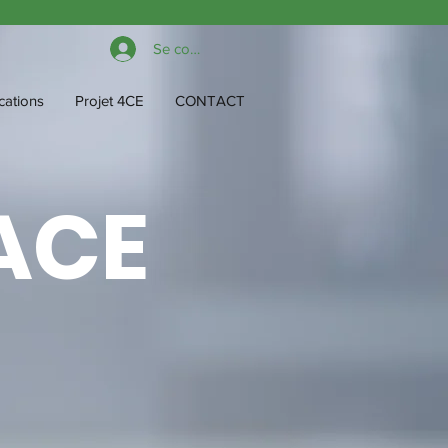
Se connecter
cations
Projet 4CE
CONTACT
ACE