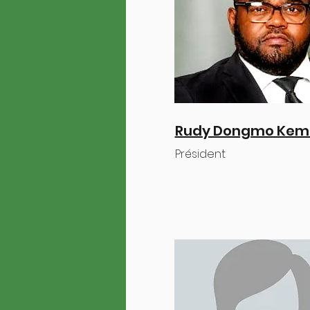
Rudy Dongmo Kem
Président