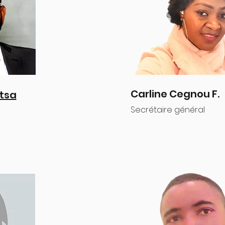
Carline Cegnou F.
tsa
Secrétaire général