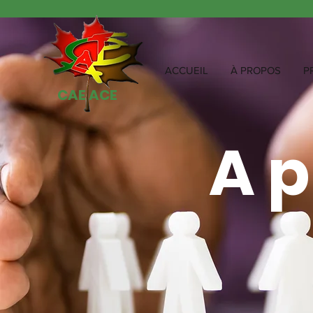
ACCUEIL
À PROPOS
P
CAE ACE
A 